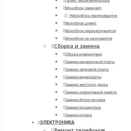
Гаснет экран моноблока
Моноблок зависает
>
Моноблок перегревается
Моноблок шумит
Моноблок перезагружается
Моноблок не загружается
Сборка и замена
Сборка компьютера
Замена материнской платы
Замена звуковой платы
Замена видеокарты
Замена жесткого диска
Замена оперативной памяти
Замена блока питания
Замена процессора
Замена кулера
ЭЛЕКТРОНИКА
Ремонт телефонов