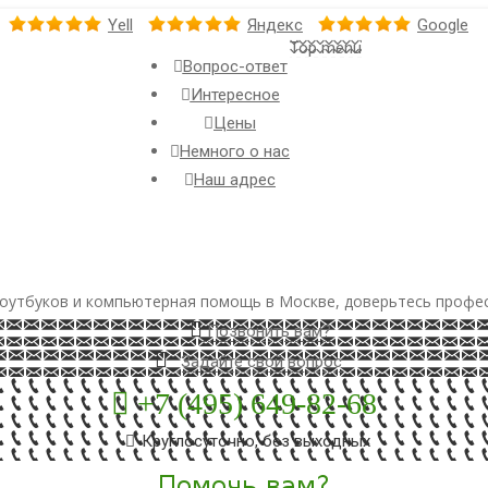
Yell
Яндекс
Google
Top menu
Вопрос-ответ
Интересное
Цены
Немного о нас
Наш адрес
оутбуков и компьютерная помощь в Москве, доверьтесь профе
Позвонить вам?
Задайте свой вопрос
+7 (495) 649-82-68
Круглосуточно, без выходных