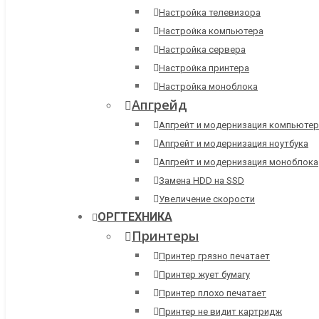
Настройка телевизора
Настройка компьютера
Настройка сервера
Настройка принтера
Настройка моноблока
Апгрейд
Апгрейт и модернизация компьютер
Апгрейт и модернизация ноутбука
Апгрейт и модернизация моноблока
Замена HDD на SSD
Увеличение скорости
ОРГТЕХНИКА
Принтеры
Принтер грязно печатает
Принтер жует бумагу
Принтер плохо печатает
Принтер не видит картридж