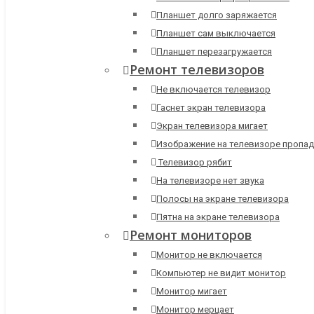
Планшет долго заряжается
Планшет сам выключается
Планшет перезагружается
Ремонт телевизоров
Не включается телевизор
Гаснет экран телевизора
Экран телевизора мигает
Изображение на телевизоре пропад
Телевизор рябит
На телевизоре нет звука
Полосы на экране телевизора
Пятна на экране телевизора
Ремонт мониторов
Монитор не включается
Компьютер не видит монитор
Монитор мигает
Монитор мерцает