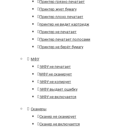
Принтер грязно печатает
Принтер жует бумагу
Принтер плохо печатает
принтер не видит картридж
Принтер не печатает
Принтер печатает полосами
Принтер не берёт бумагу
МФУ
МФУ не печатает
МФУ не сканирует
МФУ не копирует
МФУ выдает ошибку
МФУ не включается
Сканеры
Сканер не сканирует
Сканер не включается