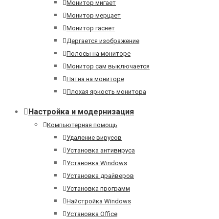
Монитор мигает
Монитор мерцает
Монитор гаснет
Дергается изображение
Полосы на мониторе
Монитор сам выключается
Пятна на мониторе
Плохая яркость монитора
Настройка и модернизация
Компьютерная помощь
Удаление вирусов
Установка антивируса
Установка Windows
Установка драйверов
Установка программ
Найстройка Windows
Установка Office