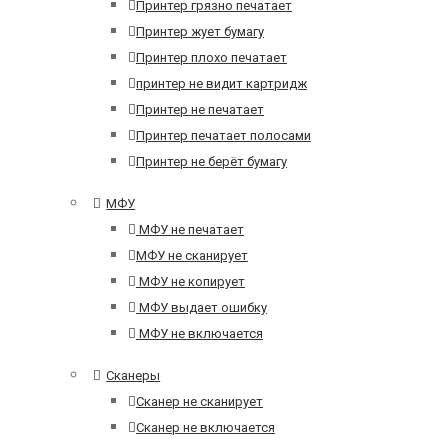
Принтер грязно печатает
Принтер жует бумагу
Принтер плохо печатает
принтер не видит картридж
Принтер не печатает
Принтер печатает полосами
Принтер не берёт бумагу
МФУ
МФУ не печатает
МФУ не сканирует
МФУ не копирует
МФУ выдает ошибку
МФУ не включается
Сканеры
Сканер не сканирует
Сканер не включается