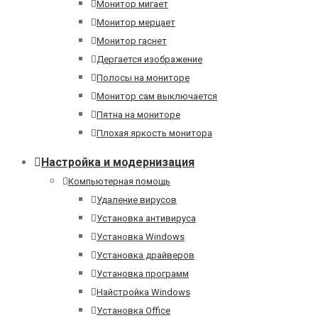
Монитор мигает
Монитор мерцает
Монитор гаснет
Дергается изображение
Полосы на мониторе
Монитор сам выключается
Пятна на мониторе
Плохая яркость монитора
Настройка и модернизация
Компьютерная помощь
Удаление вирусов
Установка антивируса
Установка Windows
Установка драйверов
Установка программ
Найстройка Windows
Установка Office