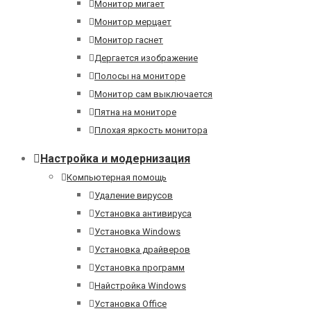
Монитор мигает
Монитор мерцает
Монитор гаснет
Дергается изображение
Полосы на мониторе
Монитор сам выключается
Пятна на мониторе
Плохая яркость монитора
Настройка и модернизация
Компьютерная помощь
Удаление вирусов
Установка антивируса
Установка Windows
Установка драйверов
Установка программ
Найстройка Windows
Установка Office