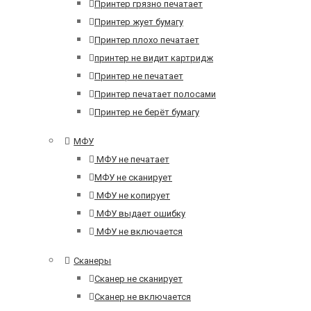
Принтер грязно печатает
Принтер жует бумагу
Принтер плохо печатает
принтер не видит картридж
Принтер не печатает
Принтер печатает полосами
Принтер не берёт бумагу
МФУ
МФУ не печатает
МФУ не сканирует
МФУ не копирует
МФУ выдает ошибку
МФУ не включается
Сканеры
Сканер не сканирует
Сканер не включается