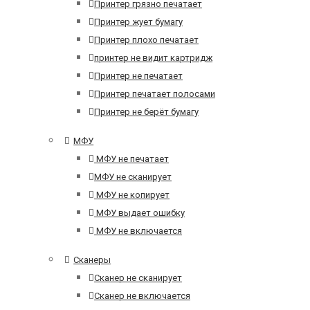
Принтер грязно печатает
Принтер жует бумагу
Принтер плохо печатает
принтер не видит картридж
Принтер не печатает
Принтер печатает полосами
Принтер не берёт бумагу
МФУ
МФУ не печатает
МФУ не сканирует
МФУ не копирует
МФУ выдает ошибку
МФУ не включается
Сканеры
Сканер не сканирует
Сканер не включается