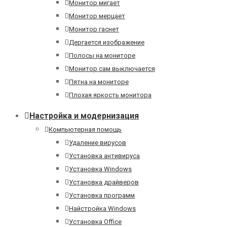
Монитор мигает
Монитор мерцает
Монитор гаснет
Дергается изображение
Полосы на мониторе
Монитор сам выключается
Пятна на мониторе
Плохая яркость монитора
Настройка и модернизация
Компьютерная помощь
Удаление вирусов
Установка антивируса
Установка Windows
Установка драйверов
Установка программ
Найстройка Windows
Установка Office