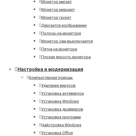
Монитор мигает
Монитор мерцает
Монитор гаснет
Дергается изображение
Полосы на мониторе
Монитор сам выключается
Пятна на мониторе
Плохая яркость монитора
Настройка и модернизация
Компьютерная помощь
Удаление вирусов
Установка антивируса
Установка Windows
Установка драйверов
Установка программ
Найстройка Windows
Установка Office