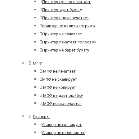
Принтер грязно печатает
Принтер жует бумагу
Принтер плохо печатает
принтер не видит картридж
Принтер не печатает
Принтер печатает полосами
Принтер не берёт бумагу
МФУ
МФУ не печатает
МФУ не сканирует
МФУ не копирует
МФУ выдает ошибку
МФУ не включается
Сканеры
Сканер не сканирует
Сканер не включается