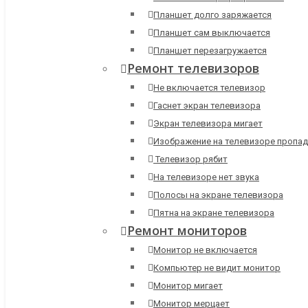
Планшет долго заряжается
Планшет сам выключается
Планшет перезагружается
Ремонт телевизоров
Не включается телевизор
Гаснет экран телевизора
Экран телевизора мигает
Изображение на телевизоре пропад
Телевизор рябит
На телевизоре нет звука
Полосы на экране телевизора
Пятна на экране телевизора
Ремонт мониторов
Монитор не включается
Компьютер не видит монитор
Монитор мигает
Монитор мерцает