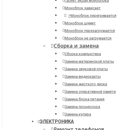
Гаснет экран моноблока
Моноблок зависает
>
Моноблок перегревается
Моноблок шумит
Моноблок перезагружается
Моноблок не загружается
Сборка и замена
Сборка компьютера
Замена материнской платы
Замена звуковой платы
Замена видеокарты
Замена жесткого диска
Замена оперативной памяти
Замена блока питания
Замена процессора
Замена кулера
ЭЛЕКТРОНИКА
Ремонт телефонов