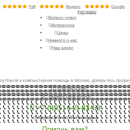
Yell
Яндекс
Google
Top menu
Вопрос-ответ
Интересное
Цены
Немного о нас
Наш адрес
оутбуков и компьютерная помощь в Москве, доверьтесь профе
Позвонить вам?
Задайте свой вопрос
+7 (495) 649-82-68
Круглосуточно, без выходных