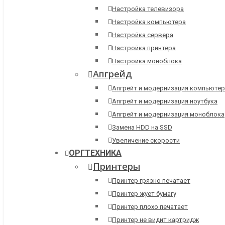
Настройка телевизора
Настройка компьютера
Настройка сервера
Настройка принтера
Настройка моноблока
Апгрейд
Апгрейт и модернизация компьютер
Апгрейт и модернизация ноутбука
Апгрейт и модернизация моноблока
Замена HDD на SSD
Увеличение скорости
ОРГТЕХНИКА
Принтеры
Принтер грязно печатает
Принтер жует бумагу
Принтер плохо печатает
Принтер не видит картридж