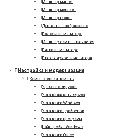
Монитор мигает
Монитор мерцает
Монитор гаснет
Дергается изображение
Полосы на мониторе
Монитор сам выключается
Пятна на мониторе
Плохая яркость монитора
Настройка и модернизация
Компьютерная помощь
Удаление вирусов
Установка антивируса
Установка Windows
Установка драйверов
Установка программ
Найстройка Windows
Установка Office