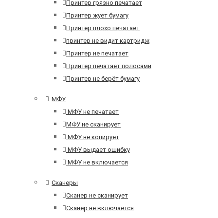
Принтер грязно печатает
Принтер жует бумагу
Принтер плохо печатает
принтер не видит картридж
Принтер не печатает
Принтер печатает полосами
Принтер не берёт бумагу
МФУ
МФУ не печатает
МФУ не сканирует
МФУ не копирует
МФУ выдает ошибку
МФУ не включается
Сканеры
Сканер не сканирует
Сканер не включается