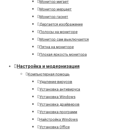
Монитор мигает
Монитор мерцает
Монитор гаснет
Дергается изображение
Полосы на мониторе
Монитор сам выключается
Пятна на мониторе
Плохая яркость монитора
Настройка и модернизация
Компьютерная помощь
Удаление вирусов
Установка антивируса
Установка Windows
Установка драйверов
Установка программ
Найстройка Windows
Установка Office