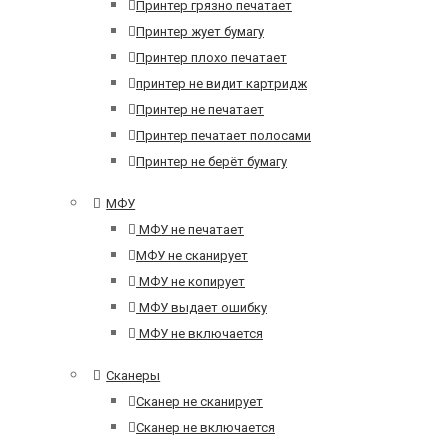
Принтер грязно печатает
Принтер жует бумагу
Принтер плохо печатает
принтер не видит картридж
Принтер не печатает
Принтер печатает полосами
Принтер не берёт бумагу
МФУ
МФУ не печатает
МФУ не сканирует
МФУ не копирует
МФУ выдает ошибку
МФУ не включается
Сканеры
Сканер не сканирует
Сканер не включается