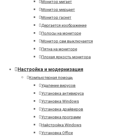
Монитор мигает
Монитор мерцает
Монитор гаснет
Дергается изображение
Полосы на мониторе
Монитор сам выключается
Пятна на мониторе
Плохая яркость монитора
Настройка и модернизация
Компьютерная помощь
Удаление вирусов
Установка антивируса
Установка Windows
Установка драйверов
Установка программ
Найстройка Windows
Установка Office