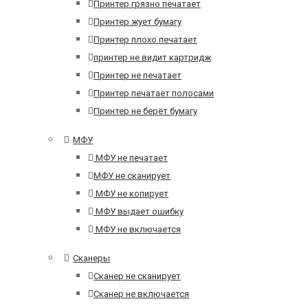
Принтер грязно печатает
Принтер жует бумагу
Принтер плохо печатает
принтер не видит картридж
Принтер не печатает
Принтер печатает полосами
Принтер не берёт бумагу
МФУ
МФУ не печатает
МФУ не сканирует
МФУ не копирует
МФУ выдает ошибку
МФУ не включается
Сканеры
Сканер не сканирует
Сканер не включается