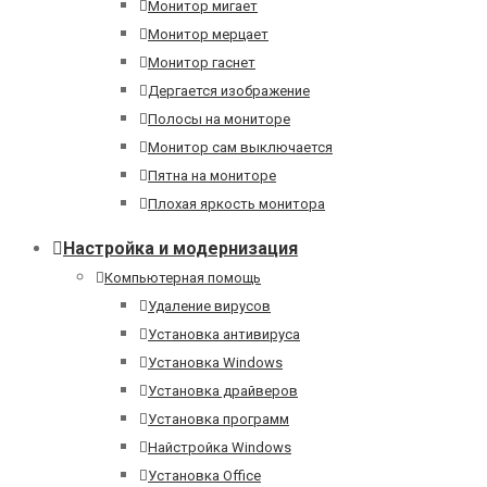
Монитор мигает
Монитор мерцает
Монитор гаснет
Дергается изображение
Полосы на мониторе
Монитор сам выключается
Пятна на мониторе
Плохая яркость монитора
Настройка и модернизация
Компьютерная помощь
Удаление вирусов
Установка антивируса
Установка Windows
Установка драйверов
Установка программ
Найстройка Windows
Установка Office