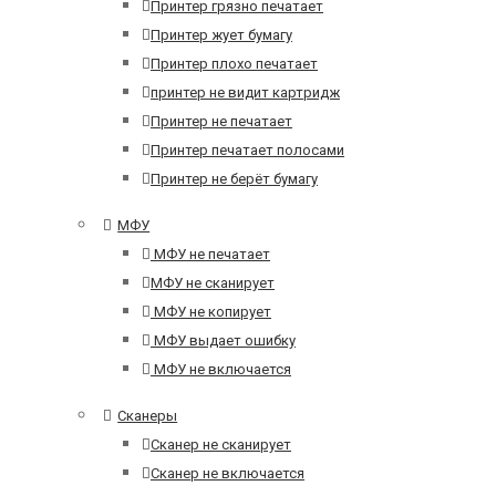
Принтер грязно печатает
Принтер жует бумагу
Принтер плохо печатает
принтер не видит картридж
Принтер не печатает
Принтер печатает полосами
Принтер не берёт бумагу
МФУ
МФУ не печатает
МФУ не сканирует
МФУ не копирует
МФУ выдает ошибку
МФУ не включается
Сканеры
Сканер не сканирует
Сканер не включается