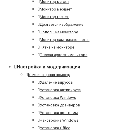
Монитор мигает
Монитор мерцает
Монитор гаснет
Дергается изображение
Полосы на мониторе
Монитор сам выключается
Пятна на мониторе
Плохая яркость монитора
Настройка и модернизация
Компьютерная помощь
Удаление вирусов
Установка антивируса
Установка Windows
Установка драйверов
Установка программ
Найстройка Windows
Установка Office