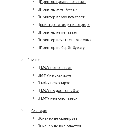
Принтер грязно печатает
Принтер жует бумагу
Принтер плохо печатает
принтер не видит картридж
Принтер не печатает
Принтер печатает полосами
Принтер не берёт бумагу
МФУ
МФУ не печатает
МФУ не сканирует
МФУ не копирует
МФУ выдает ошибку
МФУ не включается
Сканеры
Сканер не сканирует
Сканер не включается