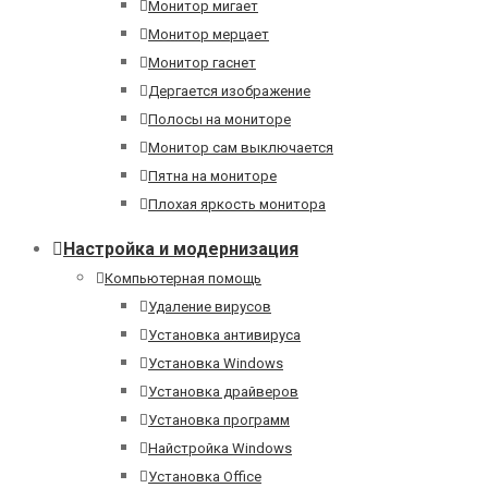
Монитор мигает
Монитор мерцает
Монитор гаснет
Дергается изображение
Полосы на мониторе
Монитор сам выключается
Пятна на мониторе
Плохая яркость монитора
Настройка и модернизация
Компьютерная помощь
Удаление вирусов
Установка антивируса
Установка Windows
Установка драйверов
Установка программ
Найстройка Windows
Установка Office